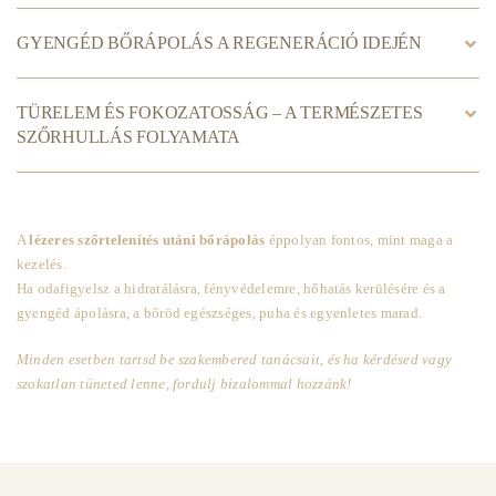
GYENGÉD BŐRÁPOLÁS A REGENERÁCIÓ IDEJÉN
TÜRELEM ÉS FOKOZATOSSÁG – A TERMÉSZETES
SZŐRHULLÁS FOLYAMATA
A
lézeres szőrtelenítés utáni bőrápolás
éppolyan fontos, mint maga a
kezelés.
Ha odafigyelsz a hidratálásra, fényvédelemre, hőhatás kerülésére és a
gyengéd ápolásra, a bőröd egészséges, puha és egyenletes marad.
Minden esetben tartsd be szakembered tanácsait, és ha kérdésed vagy
szokatlan tüneted lenne, fordulj bizalommal hozzánk!