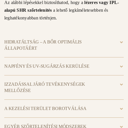
Az alábbi lépésekkel biztosíthatod, hogy a
lézeres vagy IPL-
alapú SHR szőrtelenítés
a lehető legkíméletesebben és
leghatékonyabban történjen.
HIDRATÁLTSÁG – A BŐR OPTIMÁLIS
ÁLLAPOTÁÉRT
NAPFÉNY ÉS UV-SUGÁRZÁS KERÜLÉSE
IZZADÁSSAL JÁRÓ TEVÉKENYSÉGEK
MELLŐZÉSE
A KEZELÉSI TERÜLET BOROTVÁLÁSA
EGYÉB SZŐRTELENÍTÉSI MÓDSZEREK