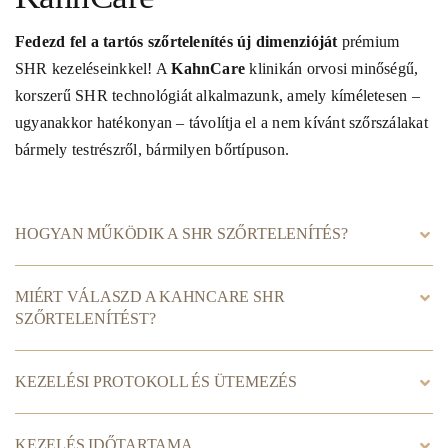
Fedezd fel a tartós szőrtelenítés új dimenzióját
prémium
SHR kezeléseinkkel! A
KahnCare
klinikán orvosi minőségű,
korszerű SHR technológiát alkalmazunk, amely kíméletesen –
ugyanakkor hatékonyan – távolítja el a nem kívánt szőrszálakat
bármely testrészről, bármilyen bőrtípuson.
HOGYAN MŰKÖDIK A SHR SZŐRTELENÍTÉS?
MIÉRT VÁLASZD A KAHNCARE SHR
SZŐRTELENÍTÉST?
KEZELÉSI PROTOKOLL ÉS ÜTEMEZÉS
KEZELÉS IDŐTARTAMA