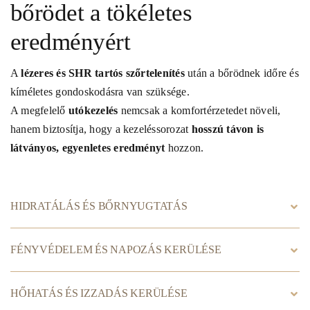
bőrödet a tökéletes
eredményért
A
lézeres és SHR tartós szőrtelenítés
után a bőrödnek időre és
kíméletes gondoskodásra van szüksége.
A megfelelő
utókezelés
nemcsak a komfortérzetedet növeli,
hanem biztosítja, hogy a kezeléssorozat
hosszú távon is
látványos, egyenletes eredményt
hozzon.
HIDRATÁLÁS ÉS BŐRNYUGTATÁS
FÉNYVÉDELEM ÉS NAPOZÁS KERÜLÉSE
HŐHATÁS ÉS IZZADÁS KERÜLÉSE