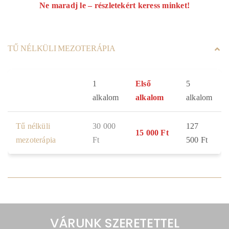
Ne maradj le – részletekért keress minket!
TŰ NÉLKÜLI MEZOTERÁPIA
1
Első
5
alkalom
alkalom
alkalom
Tű nélküli
30 000
127
15 000 Ft
mezoterápia
Ft
500 Ft
VÁRUNK SZERETETTEL