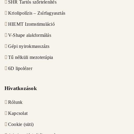
SHR Tartós szőrtelenítés
Kriolipolízis – Zsírfagyasztás
HIEMT Izomstimuláció
V-Shape alakformálás
Gépi nyirokmasszázs
Tű nélküli mezoterápia
6D lipolézer
Hivatkozások
Rólunk
Kapcsolat
Cookie (süti)