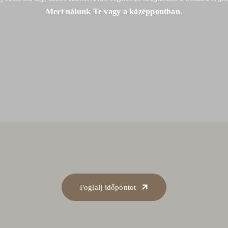
Mert nálunk Te vagy a középpontban.
Foglalj időpontot