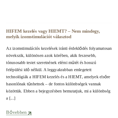
HIFEM kezelés vagy HIEMT? – Nem mindegy,
melyik izomstimulációt választod
Az izomstimulációs kezelések iránti érdeklődés folyamatosan
növekszik, különösen azok körében, akik feszesebb,
tónusosabb testet szeretnének elérni műtét és hosszú
felépülési idő nélkül. A leggyakrabban emlegetett
technológiák a HIFEM kezelés és a HIEMT, amelyek elsőre
hasonlónak tűnhetnek – de fontos különbségek vannak
közöttük. Ebben a bejegyzésben bemutatjuk, mi a különbség
a [...]
Bővebben