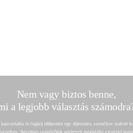
Nem vagy biztos benne,
mi a legjobb választás számodra
 kapcsolatba és foglalj időpontot egy díjmentes, személyre szabott ko
yezetben, figyelmes szakértőink segítenek megtalálni a hozzád legink