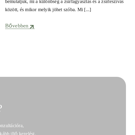
bemutatjuk, mi a különbség a zsírfagyasztás és a zsírleszívás
között, és mikor melyik jöhet szóba. Mi [...]
Bővebben
?
nzultációra,
ább illő kezelést.