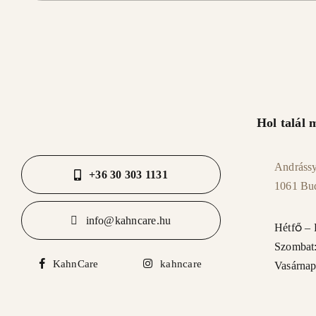
Hol talál
Andrássy 
+36 30 303 1131
1061 Bu
info@kahncare.hu
Hétfő – 
Szombat:
KahnCare
kahncare
Vasárnap