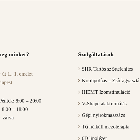
 meg minket?
Szolgáltatások
SHR Tartós szőrtelenítés
út 1., 1. emelet
Kriolipolízis – Zsírfagyasztá
dapest
HIEMT Izomstimuláció
Péntek: 8:00 – 20:00
V-Shape alakformálás
 8:00 – 18:00
Gépi nyirokmasszázs
: zárva
Tű nélküli mezoterápia
6D lipolézer