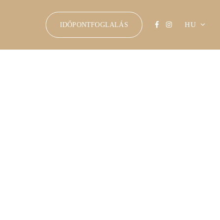
HU
IDŐPONTFOGLALÁS