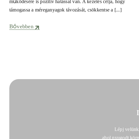
működésére is pozitív hatással van. A kezelés célja, hogy
támogassa a méreganyagok távozását, csökkentse a [...]
Bővebben
Lépj velünk
ahol nyugodt körn