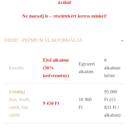
árából
Ne maradj le – részletekért keress minket!
HIEMT - PRÉMIUM ALAKFORMÁLÁS
Első alkalom
6
Egyszeri
Kezelés
(50%
alkalmas
alkalom
kedvezmény)
bérlet
1 testtáj
95 000
(has, fenék,
18 900
Ft (15
9 450 Ft
comb, kar,
Ft
833 Ft /
vádli)
alkalom)