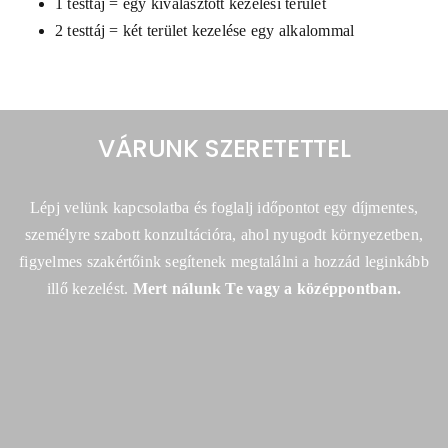
1 testtáj = egy kiválasztott kezelési terület
2 testtáj = két terület kezelése egy alkalommal
VÁRUNK SZERETETTEL
Lépj velünk kapcsolatba és foglalj időpontot egy díjmentes,
személyre szabott konzultációra,
ahol nyugodt környezetben,
figyelmes szakértőink segítenek megtalálni a hozzád leginkább
illő kezelést.
Mert nálunk Te vagy a középpontban.