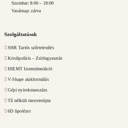
Szombat: 8:00 – 18:00
Vasárnap: zárva
Szolgáltatások
SHR Tartós szőrtelenítés
Kriolipolízis – Zsírfagyasztás
HIEMT Izomstimuláció
V-Shape alakformálás
Gépi nyirokmasszázs
Tű nélküli mezoterápia
6D lipolézer