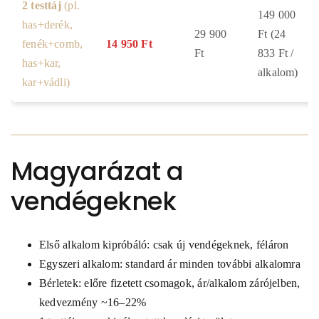
2 testtáj
(pl.
149 000
has+derék,
29 900
Ft (24
fenék+comb,
14 950 Ft
Ft
833 Ft /
has+kar,
alkalom)
kar+vádli)
Magyarázat a
vendégeknek
Első alkalom kipróbáló: csak új vendégeknek, féláron
Egyszeri alkalom: standard ár minden további alkalomra
Bérletek: előre fizetett csomagok, ár/alkalom zárójelben,
kedvezmény ~16–22%