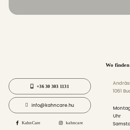
Wo finden
Andráss
+36 30 303 1131
1061 B
info@kahncare.hu
Monta
Uhr
Samst
KahnCare
kahncare