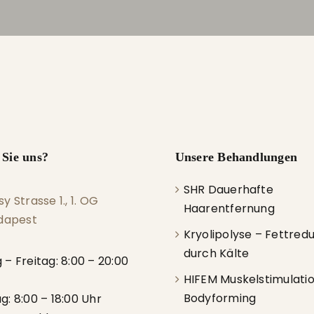
 Sie uns?
Unsere Behandlungen
SHR Dauerhafte
y Strasse 1., 1. OG
Haarentfernung
udapest
Kryolipolyse – Fettred
durch Kälte
g
–
Freitag
: 8:00 – 20:00
HIFEM Muskelstimulati
Bodyforming
ag
: 8:00 – 18:00
Uhr