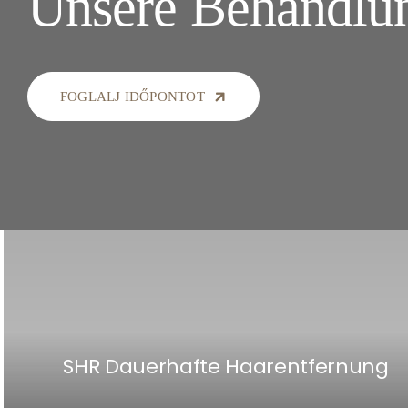
Unsere Behandlu
FOGLALJ IDŐPONTOT
SHR Dauerhafte Haarentfernung